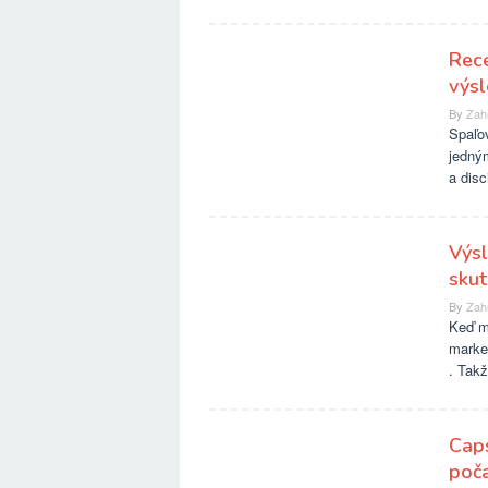
Rece
výs
By
Zah
Spaľov
jedným
a disc
Výsl
skut
By
Zah
Keď m
market
. Tak
Caps
poč