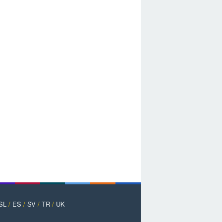
SL
/
ES
/
SV
/
TR
/
UK