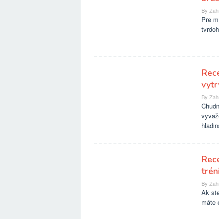
By
Zah
Pre mn
tvrdo
Rece
vytr
By
Zah
Chudnu
vyvažo
hladin
Rece
trén
By
Zah
Ak ste
máte e