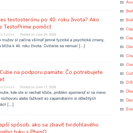
Anv
Ber
es testosterónu po 40. roku života? Ako
Bul
e TestoPrime pomôcť
Cap
ra Tunzira
Posted on
June 24, 2026
Cap
 mužov si začína všímať jemné fyzické a psychické zmeny,
 blížia k 40. roku života. Cvičenie sa nemusí […]
Cle
Craz
Cre
Cube na podporu pamäte: Čo potrebujete
Cut
eť
D-B
ra Tunzira
Posted on
June 17, 2026
Dba
nutie, kde ste si nechali kľúče, problém spomenúť si na meno
 rozhovoru alebo ťažkosti so zapamätaním si dôležitých
Dec
ácií […]
Ere
epší spôsob, ako sa zbaviť tvrdohlavého
šného tuku s PhenQ