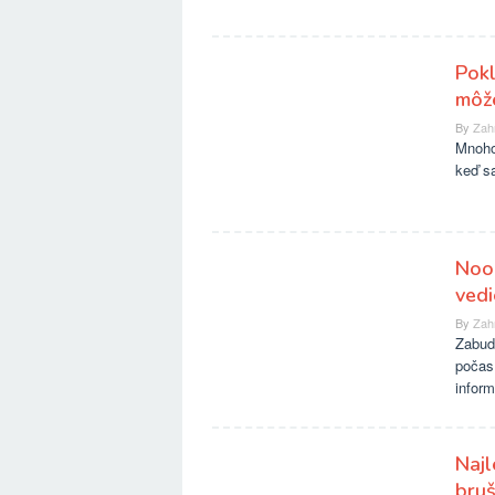
Pokl
môž
By
Zah
Mnoho
keď sa
Noo
vedi
By
Zah
Zabud
počas
inform
Najl
bru