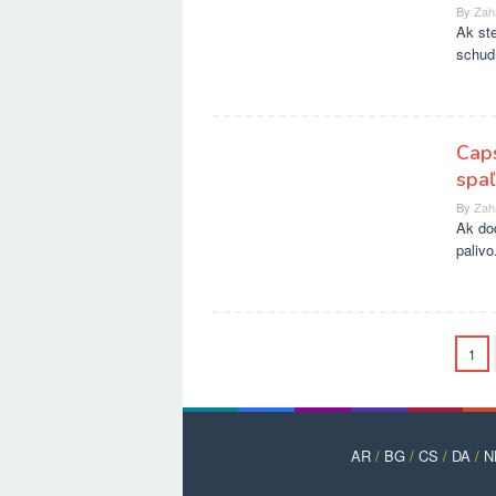
By
Zah
Ak ste
schudn
Caps
spaľ
By
Zah
Ak dod
palivo
1
AR
/
BG
/
CS
/
DA
/
N