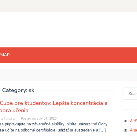
EMAP
Category: sk
Search
for:
ube pre študentov: Lepšia koncentrácia a
pora učenia
ra Tunzira
Posted on
July 31, 2026
Air
sa pripravujete na záverečné skúšky, plníte univerzitné úlohy
sa učíte na odborné certifikácie, udržať si sústredenie a […]
Ana