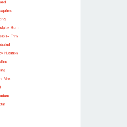
arol
baprime
king
siplex Burn
siplex Trim
nbutrol
y Nutrition
atine
ting
al Max
l
aduro
ctin