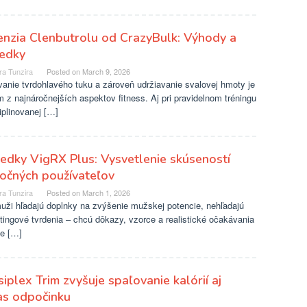
nzia Clenbutrolu od CrazyBulk: Výhody a
ledky
ra Tunzira
Posted on
March 9, 2026
anie tvrdohlavého tuku a zároveň udržiavanie svalovej hmoty je
 z najnáročnejších aspektov fitness. Aj pri pravidelnom tréningu
iplinovanej […]
edky VigRX Plus: Vysvetlenie skúseností
očných používateľov
ra Tunzira
Posted on
March 1, 2026
uži hľadajú doplnky na zvýšenie mužskej potencie, nehľadajú
ingové tvrdenia – chcú dôkazy, vzorce a realistické očakávania
že […]
iplex Trim zvyšuje spaľovanie kalórií aj
as odpočinku