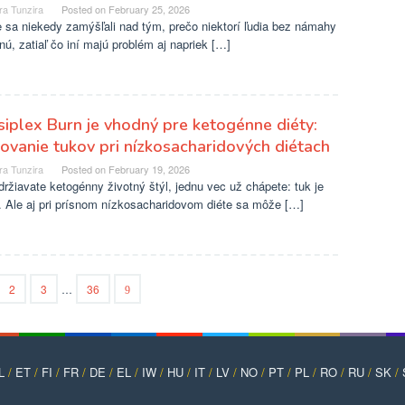
ra Tunzira
Posted on
February 25, 2026
 sa niekedy zamýšľali nad tým, prečo niektorí ľudia bez námahy
ú, zatiaľ čo iní majú problém aj napriek […]
iplex Burn je vhodný pre ketogénne diéty:
ovanie tukov pri nízkosacharidových diétach
ra Tunzira
Posted on
February 19, 2026
ržiavate ketogénny životný štýl, jednu vec už chápete: tuk je
. Ale aj pri prísnom nízkosacharidovom diéte sa môže […]
2
3
…
36
L
/
ET
/
FI
/
FR
/
DE
/
EL
/
IW
/
HU
/
IT
/
LV
/
NO
/
PT
/
PL
/
RO
/
RU
/
SK
/