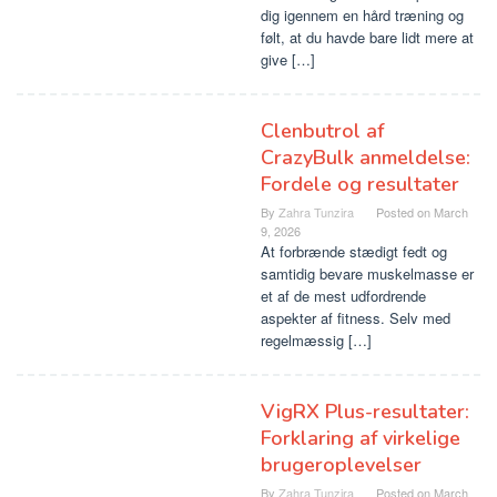
dig igennem en hård træning og
følt, at du havde bare lidt mere at
give […]
Clenbutrol af
CrazyBulk anmeldelse:
Fordele og resultater
By
Zahra Tunzira
Posted on
March
9, 2026
At forbrænde stædigt fedt og
samtidig bevare muskelmasse er
et af de mest udfordrende
aspekter af fitness. Selv med
regelmæssig […]
VigRX Plus-resultater:
Forklaring af virkelige
brugeroplevelser
By
Zahra Tunzira
Posted on
March