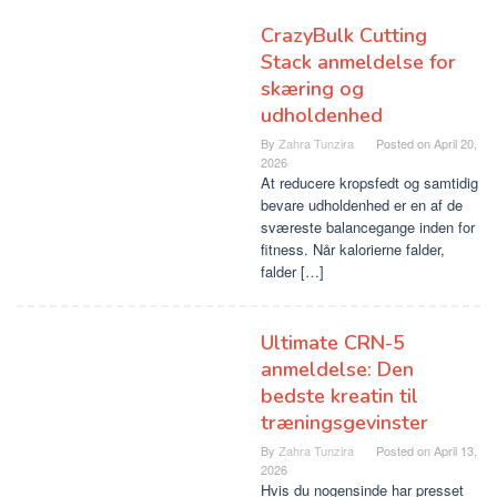
CrazyBulk Cutting
Stack anmeldelse for
skæring og
udholdenhed
By
Zahra Tunzira
Posted on
April 20,
2026
At reducere kropsfedt og samtidig
bevare udholdenhed er en af ​​de
sværeste balancegange inden for
fitness. Når kalorierne falder,
falder […]
Ultimate CRN-5
anmeldelse: Den
bedste kreatin til
træningsgevinster
By
Zahra Tunzira
Posted on
April 13,
2026
Hvis du nogensinde har presset