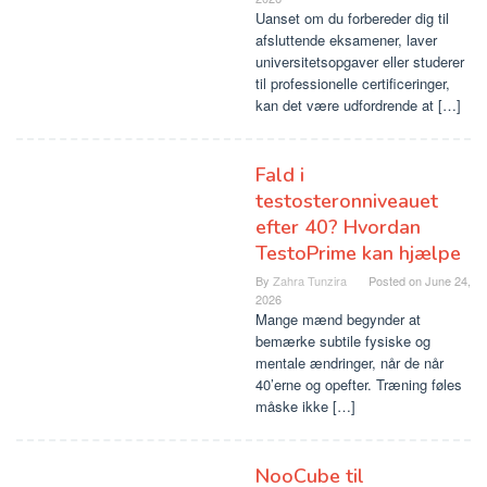
Uanset om du forbereder dig til
afsluttende eksamener, laver
universitetsopgaver eller studerer
til professionelle certificeringer,
kan det være udfordrende at […]
Fald i
testosteronniveauet
efter 40? Hvordan
TestoPrime kan hjælpe
By
Zahra Tunzira
Posted on
June 24,
2026
Mange mænd begynder at
bemærke subtile fysiske og
mentale ændringer, når de når
40’erne og opefter. Træning føles
måske ikke […]
NooCube til