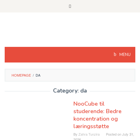
Skip
to
content
MENU
HOMEPAGE
/
DA
Category: da
NooCube til
studerende: Bedre
koncentration og
læringsstøtte
By
Zahra Tunzira
Posted on
July 31,
2026