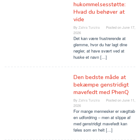
hukommelsesstøtte:
Hvad du behøver at
vide
By
Zahra Tunzira
Posted on
June 17,
2026
Det kan være frustrerende at
glemme, hvor du har lagt dine
nøgler, at have svært ved at
huske et navn […]
Den bedste måde at
bekæmpe genstridigt
mavefedt med PhenQ
By
Zahra Tunzira
Posted on
June 11,
2026
For mange mennesker er vægttab
en udfordring – men at slippe af
med genstridigt mavefedt kan
føles som en helt […]