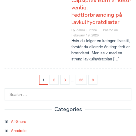
Capsiplex Burn er keto-
venlig:
Fedtforbrænding på
lavkulhydratdiæter
By
Zahra Tunzira
Posted on
February 19, 2026
Hvis du følger en ketogen livsstil,
forstår du allerede én ting: fedt er
brændstof. Men selv med en
streng lavkulhydratplan […]
1
2
3
…
36
Search
for:
Categories
AirSnore
Anadrole