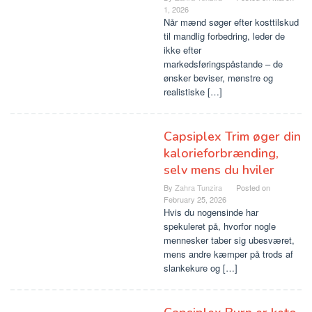
1, 2026
Når mænd søger efter kosttilskud
til mandlig forbedring, leder de
ikke efter
markedsføringspåstande – de
ønsker beviser, mønstre og
realistiske […]
Capsiplex Trim øger din
kalorieforbrænding,
selv mens du hviler
By
Zahra Tunzira
Posted on
February 25, 2026
Hvis du nogensinde har
spekuleret på, hvorfor nogle
mennesker taber sig ubesværet,
mens andre kæmper på trods af
slankekure og […]